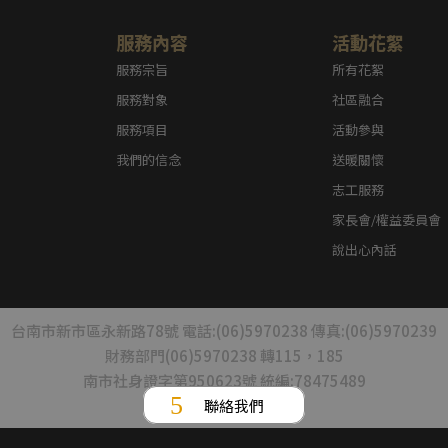
服務內容
活動花絮
服務宗旨
所有花絮
服務對象
社區融合
服務項目
活動參與
我們的信念
送暖關懷
志工服務
家長會/權益委員會
說出心內話
台南市新市區永新路78號 電話:(06)5970238 傳真:(06)5970239
財務部門(06)5970238 轉115，185
南市社身證字第950623號 統編:78475489
聯絡我們