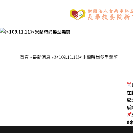
首頁
»
最新消息
»
✂️109.11.11✂️米蘭時尚髮型義剪
在
感
感
#