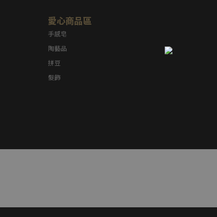
愛心商品區
手感皂
陶藝品
拼豆
髮飾