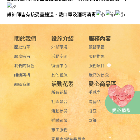
設計師皆有接受量體溫、戴口罩及酒精消毒
關於我們
設施介紹
服務內容
歷史沿革
外部環境
服務宗旨
服務宗旨
活動空間
服務對象
我們的特色
復健中心
服務項目
組織架構
其他設施
我們的信念
活動花絮
愛心商品區
組織系統
所有花絮
手感皂
社區融合
陶藝品
活動參與
拼豆
送暖關懷
髮飾
志工服務
家長會/權益委員會