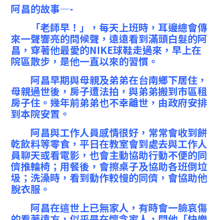
阿昌的故事—-
「老師早！」，每天上班時，
耳邊總會傳
來一聲響亮的問候聲，遠遠看到滿頭白髮的阿
昌，穿著他最愛的NIKE球鞋走過來，早上在
院區散步，是他一直以來的習慣。
阿昌早期與母親及弟弟在台南鄉下居住，
母親過世後，房子遭法拍，與弟弟搬到市區租
房子住。幾年前弟弟也不幸離世，由政府安排
到本院安置。
阿昌與工作人員感情很好，常常會收到餅
乾飲料等零食，平日在教室會到處去與工作人
員聊天或看電影，也會主動協助行動不便的同
儕推輪椅；用餐後，會擦桌子及協助各班倒垃
圾；洗澡時，看到動作較慢的同儕，會協助他
脫衣服。
阿昌在這世上已無家人，有時會一臉哀傷
的看著遠方，似乎是在懷念家人，問他「快樂