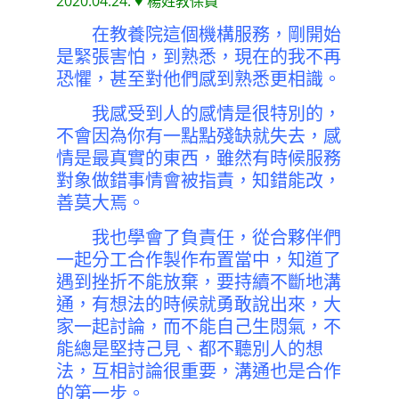
2020.04.24. ♥ 楊姓教保員
在教養院這個機構服務，剛開始
是緊張害怕，到熟悉，現在的我不再
恐懼，甚至對他們感到熟悉更相識。
我感受到人的感情是很特別的，
不會因為你有一點點殘缺就失去，感
情是最真實的東西，雖然有時候服務
對象做錯事情會被指責，知錯能改，
善莫大焉。
我也學會了負責任，從合夥伴們
一起分工合作製作布置當中，知道了
遇到挫折不能放棄，要持續不斷地溝
通，有想法的時候就勇敢說出來，大
家一起討論，而不能自己生悶氣，不
能總是堅持己見、都不聽別人的想
法，互相討論很重要，溝通也是合作
的第一步。