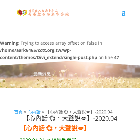
Warning
: Trying to access array offset on false in
/home/aark6465/cctt.org.tw/wp-
content/themes/Divi_extend/single-post.php
on line
47
首頁
»
心內話
»
【心內話 💞，大聲說💋】-2020.04
【心內話 💞，大聲說💋】-2020.04
【心內話 💞，大聲說💋】