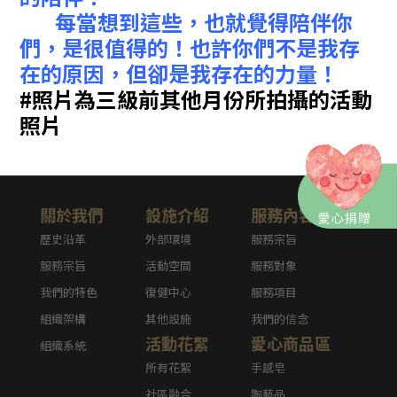
每當想到這些，也就覺得陪伴你
們，是很值得的！
也許你們不是我存
在的原因，但卻是我存在的力量！
#照片為三級前其他月份所拍攝的活動
照片
關於我們
設施介紹
服務內容
歷史沿革
外部環境
服務宗旨
服務宗旨
活動空間
服務對象
我們的特色
復健中心
服務項目
組織架構
其他設施
我們的信念
活動花絮
愛心商品區
組織系統
所有花絮
手感皂
社區融合
陶藝品