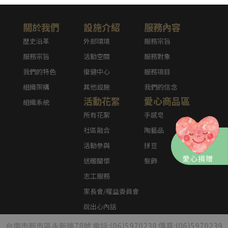
關於我們
設施介紹
服務內容
歷史沿革
外部環境
服務宗旨
服務宗旨
活動空間
服務對象
我們的特色
復健中心
服務項目
組織架構
其他設施
我們的信念
活動花絮
愛心商品區
組織系統
所有花絮
手感皂
社區融合
陶藝品
活動參與
拼豆
送暖關懷
髮飾
志工服務
家長會/權益委員會
說出心內話
台南市新市區永新路78號 電話:(06)5970238 傳真:(06)5970239