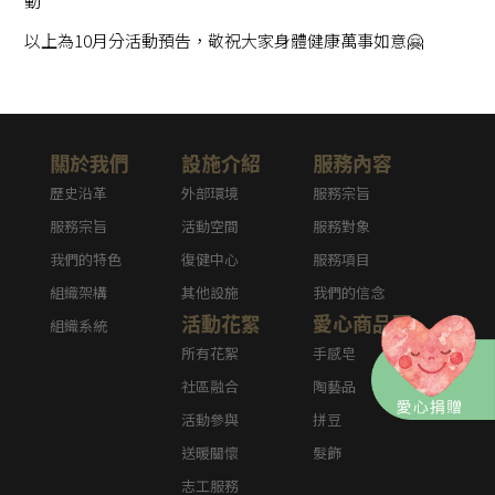
動
以上為10月分活動預告，敬祝大家身體健康萬事如意🤗
關於我們
設施介紹
服務內容
歷史沿革
外部環境
服務宗旨
服務宗旨
活動空間
服務對象
我們的特色
復健中心
服務項目
組織架構
其他設施
我們的信念
活動花絮
愛心商品區
組織系統
所有花絮
手感皂
社區融合
陶藝品
活動參與
拼豆
送暖關懷
髮飾
志工服務