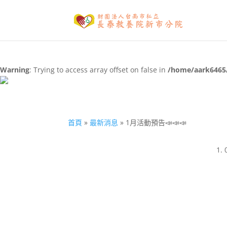
Warning
: Trying to access array offset on false in
/home/aark6465/
首頁
»
最新消息
»
1月活動預告📣📣📣