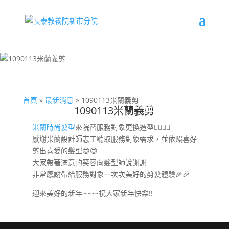
首頁
»
最新消息
»
1090113米蘭義剪
1090113米蘭義剪
米蘭時尚髮型
來院替服務對象更換造型
💇‍♀️
💇‍♂️
感謝米蘭設計師志工聽取服務對象需求，並依照喜好
剪出喜愛的髮型
😍
😍
大家帶著滿意的笑容向髮型師說謝謝
非常感謝帶給服務對象一次次美好的剪髮體驗
🎉
🎉
迎來美好的新年~~~~祝大家新年快樂!!