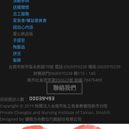
活動參與
送暖關懷
志工服務
家長會/權益委員會
說出心內話
愛心商品區
手感皂
陶藝品
拼豆
髮飾
台南市新市區永新路78號 電話:(06)5970238 傳真:(06)5970239
財務部門(06)5970238 轉115，185
南市社身證字第950623號 統編:78475489
聯絡我們
目前造訪人數：
Copyright © 2019 財團法人台南市私立長泰教養院新市分院
Private Changtai and Nursing Institute of Tainan, Sinshih
Designed by 優勢方舟數位行銷股份有限公司