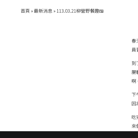
首頁
»
最新消息
»
113.03.21柳營野餐趣🍱
春
員
到
腸
啊
下
因
吃
來