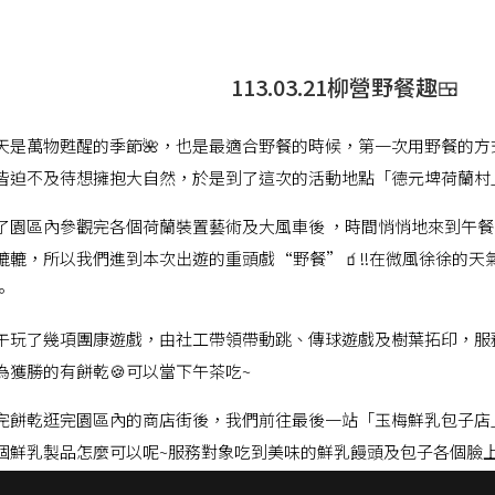
113.03.21柳營野餐趣🍱
天是萬物甦醒的季節🌺，也是最適合野餐的時候，第一次用野餐的
皆迫不及待想擁抱大自然，於是到了這次的活動地點「德元埤荷蘭村
了園區內參觀完各個荷蘭裝置藝術及大風車後 ，時間悄悄地來到午
轆轆，所以我們進到本次出遊的重頭戲“野餐”🧃!!在微風徐徐的
。
午玩了幾項團康遊戲，由社工帶領帶動跳、傳球遊戲及樹葉拓印，服
為獲勝的有餅乾🍪可以當下午茶吃~
完餅乾逛完園區內的商店街後，我們前往最後一站「玉梅鮮乳包子店
個鮮乳製品怎麼可以呢~服務對象吃到美味的鮮乳饅頭及包子各個臉上露