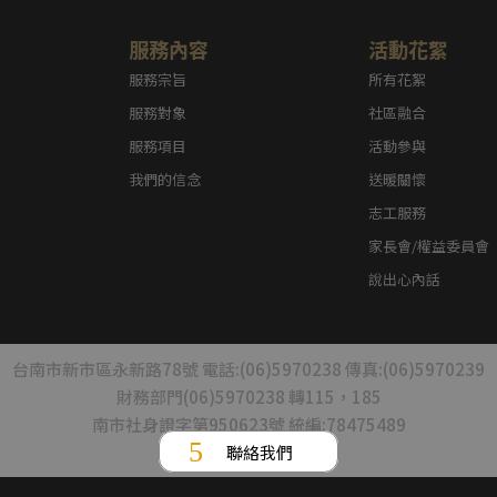
服務內容
活動花絮
服務宗旨
所有花絮
服務對象
社區融合
服務項目
活動參與
我們的信念
送暖關懷
志工服務
家長會/權益委員會
說出心內話
台南市新市區永新路78號 電話:(06)5970238 傳真:(06)5970239
財務部門(06)5970238 轉115，185
南市社身證字第950623號 統編:78475489
聯絡我們