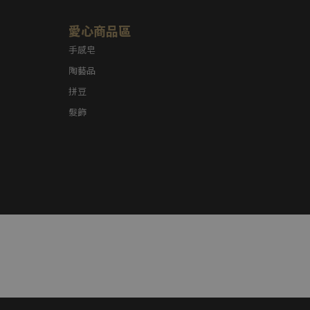
愛心商品區
手感皂
陶藝品
拼豆
髮飾