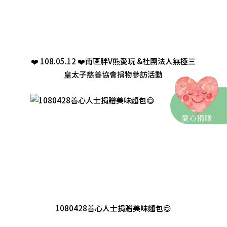
❤️ 108.05.12 ❤️南區胖V熊愛玩 &社團法人無極三
皇太子慈善協會捐物參訪活動
1080428善心人士捐贈美味麵包😋