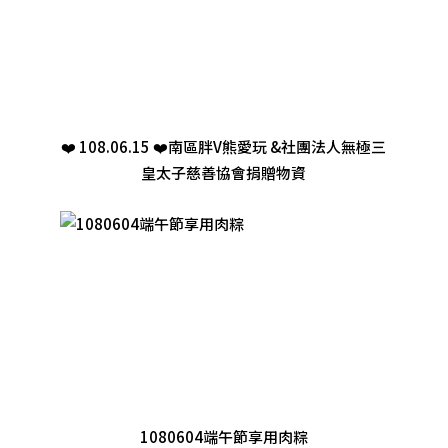
❤️ 108.06.15 ❤️南區胖V熊愛玩 &社團法人無極三
皇太子慈善協會捐贈物資
1080604端午節享用肉粽