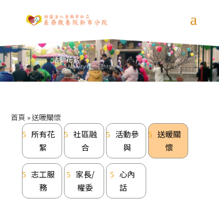
首頁
»
送暖關懷
所有花
社區融
活動參
送暖關
絮
合
與
懷
志工服
家長/
心內
務
權委
話