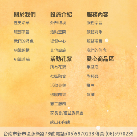
關於我們
設施介紹
服務內容
歷史沿革
外部環境
服務宗旨
服務宗旨
活動空間
服務對象
我們的特色
復健中心
服務項目
組織架構
其他設施
我們的信念
活動花絮
愛心商品區
組織系統
所有花絮
手感皂
社區融合
陶藝品
活動參與
拼豆
送暖關懷
髮飾
志工服務
家長會/權益委員會
說出心內話
台南市新市區永新路78號 電話:(06)5970238 傳真:(06)5970239