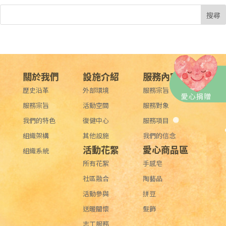
關於我們
設施介紹
服務內容
歷史沿革
外部環境
服務宗旨
服務宗旨
活動空間
服務對象
我們的特色
復健中心
服務項目
組織架構
其他設施
我們的信念
活動花絮
愛心商品區
組織系統
所有花絮
手感皂
社區融合
陶藝品
活動參與
拼豆
送暖關懷
髮飾
志工服務