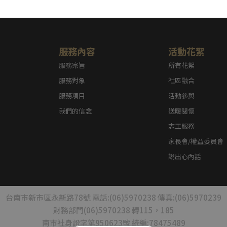
服務內容
活動花絮
服務宗旨
所有花絮
服務對象
社區融合
服務項目
活動參與
我們的信念
送暖關懷
志工服務
家長會/權益委員會
說出心內話
台南市新市區永新路78號 電話:(06)5970238 傳真:(06)5970239
財務部門(06)5970238 轉115，185
南市社身證字第950623號 統編:78475489