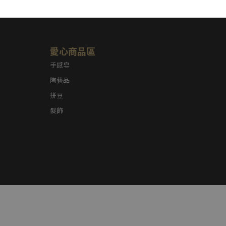
愛心商品區
手感皂
陶藝品
拼豆
髮飾