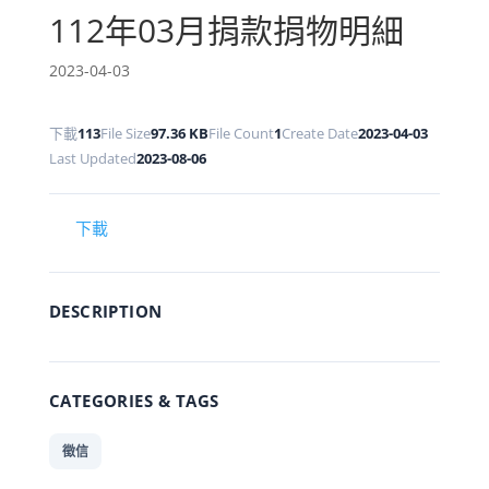
112年03月捐款捐物明細
2023-04-03
下載
113
File Size
97.36 KB
File Count
1
Create Date
2023-04-03
Last Updated
2023-08-06
下載
DESCRIPTION
CATEGORIES & TAGS
徵信