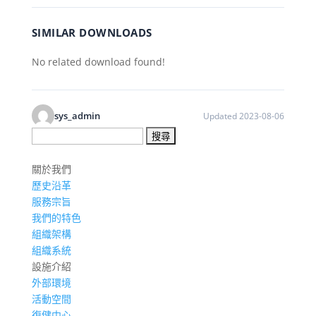
SIMILAR DOWNLOADS
No related download found!
sys_admin
Updated 2023-08-06
搜
尋
關
關於我們
鍵
歷史沿革
字:
服務宗旨
我們的特色
組織架構
組織系統
設施介紹
外部環境
活動空間
復健中心