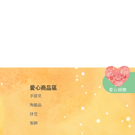
愛心商品區
手感皂
陶藝品
拼豆
髮飾