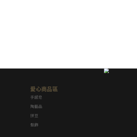
愛心商品區
手感皂
陶藝品
拼豆
髮飾