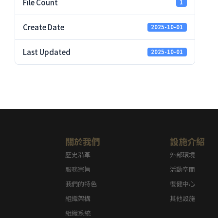
File Count
1
Create Date
2025-10-01
Last Updated
2025-10-01
關於我們
設施介紹
歷史沿革
外部環境
服務宗旨
活動空間
我們的特色
復健中心
組織架構
其他設施
組織系統